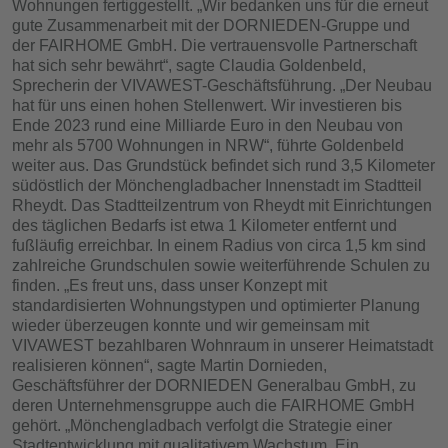
Wohnungen fertiggestellt. „Wir bedanken uns für die erneut
gute Zusammenarbeit mit der DORNIEDEN-Gruppe und
der FAIRHOME GmbH. Die vertrauensvolle Partnerschaft
hat sich sehr bewährt“, sagte Claudia Goldenbeld,
Sprecherin der VIVAWEST-Geschäftsführung. „Der Neubau
hat für uns einen hohen Stellenwert. Wir investieren bis
Ende 2023 rund eine Milliarde Euro in den Neubau von
mehr als 5700 Wohnungen in NRW“, führte Goldenbeld
weiter aus. Das Grundstück befindet sich rund 3,5 Kilometer
südöstlich der Mönchengladbacher Innenstadt im Stadtteil
Rheydt. Das Stadtteilzentrum von Rheydt mit Einrichtungen
des täglichen Bedarfs ist etwa 1 Kilometer entfernt und
fußläufig erreichbar. In einem Radius von circa 1,5 km sind
zahlreiche Grundschulen sowie weiterführende Schulen zu
finden. „Es freut uns, dass unser Konzept mit
standardisierten Wohnungstypen und optimierter Planung
wieder überzeugen konnte und wir gemeinsam mit
VIVAWEST bezahlbaren Wohnraum in unserer Heimatstadt
realisieren können“, sagte Martin Dornieden,
Geschäftsführer der DORNIEDEN Generalbau GmbH, zu
deren Unternehmensgruppe auch die FAIRHOME GmbH
gehört. „Mönchengladbach verfolgt die Strategie einer
Stadtentwicklung mit qualitativem Wachstum. Ein