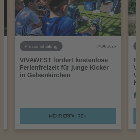
Pressemitteilung
26
04.08.2026
VIVAWEST fördert kostenlose
Ha
Ferienfreizeit für junge Kicker
Vo
in Gelsenkirchen
VI
Kö
MEHR ERFAHREN