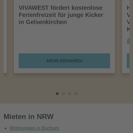
VIVAWEST fördert kostenlose
Ha
Ferienfreizeit für junge Kicker
Vo
in Gelsenkirchen
VI
Kö
MEHR ERFAHREN
Mieten in NRW
Wohnungen in Bochum