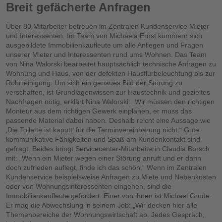
Breit gefächerte Anfragen
Über 80 Mitarbeiter betreuen im Zentralen Kundenservice Mieter
und Interessenten. Im Team von Michaela Ernst kümmern sich
ausgebildete Immobilienkaufleute um alle Anliegen und Fragen
unserer Mieter und Interessenten rund ums Wohnen. Das Team
von Nina Walorski bearbeitet hauptsächlich technische Anfragen zu
Wohnung und Haus, von der defekten Hausflurbeleuchtung bis zur
Rohrreinigung. Um sich ein genaues Bild der Störung zu
verschaffen, ist Grundlagenwissen zur Haustechnik und gezieltes
Nachfragen nötig, erklärt Nina Walorski: „Wir müssen den richtigen
Monteur aus dem richtigen Gewerk einplanen, er muss das
passende Material dabei haben. Deshalb reicht eine Aussage wie
‚Die Toilette ist kaputt‘ für die Terminvereinbarung nicht.“ Gute
kommunikative Fähigkeiten und Spaß am Kundenkontakt sind
gefragt. Beides bringt Servicecenter-Mitarbeiterin Claudia Borsch
mit: „Wenn ein Mieter wegen einer Störung anruft und er dann
doch zufrieden auflegt, finde ich das schön.“ Wenn im Zentralen
Kundenservice beispielsweise Anfragen zu Miete und Nebenkosten
oder von Wohnungsinteressenten eingehen, sind die
Immobilienkaufleute gefordert. Einer von ihnen ist Michael Grude.
Er mag die Abwechslung in seinem Job: „Wir decken hier alle
Themenbereiche der Wohnungswirtschaft ab. Jedes Gespräch,