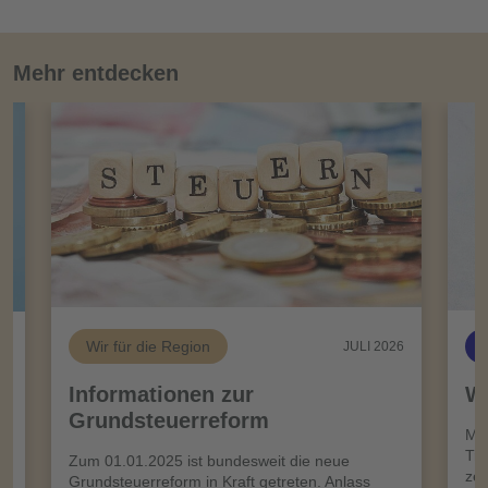
Mehr entdecken
Wir für die Region
26
JULI 2026
Informationen zur
Wi
Grundsteuerreform
n
Meh
Tro
Zum 01.01.2025 ist bundesweit die neue
zei
Grundsteuerreform in Kraft getreten. Anlass