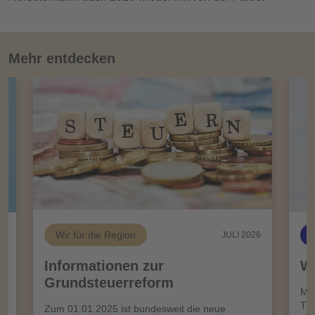
Mehr entdecken
Wir für die Region
26
JULI 2026
Informationen zur
Wi
Grundsteuerreform
n
Meh
Tro
Zum 01.01.2025 ist bundesweit die neue