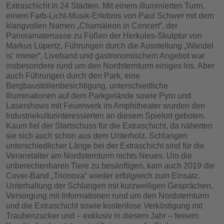
Extraschicht in 24 Städten. Mit einem illuminierten Turm,
einem Farb-Licht-Musik-Erlebnis von Paul Schwer mit dem
klangvollen Namen „Chamäleon in Concert“, der
Panoramaterrasse zu Füßen der Herkules-Skulptur von
Markus Lüpertz, Führungen durch die Ausstellung „Wandel
is‘ immer“, Liveband und gastronomischem Angebot war
insbesondere rund um den Nordsternturm einiges los. Aber
auch Führungen durch den Park, eine
Bergbaustollenbesichtigung, unterschiedliche
Illuminationen auf dem Parkgelände sowie Pyro und
Lasershows mit Feuerwerk im Amphitheater wurden den
Industriekulturinteressierten an diesem Spielort geboten.
Kaum fiel der Startschuss für die Extraschicht, da näherten
sie sich auch schon aus dem Unterholz. Schlangen
unterschiedlicher Länge bei der Extraschicht sind für die
Veranstalter am Nordsternturm nichts Neues. Um die
unberechenbaren Tiere zu besänftigen, kam auch 2019 die
Cover-Band „Trionova“ wieder erfolgreich zum Einsatz.
Unterhaltung der Schlangen mit kurzweiligen Gesprächen,
Versorgung mit Informationen rund um den Nordsternturm
und die Extraschicht sowie kostenlose Verköstigung mit
Traubenzucker und – exklusiv in diesem Jahr – feinem