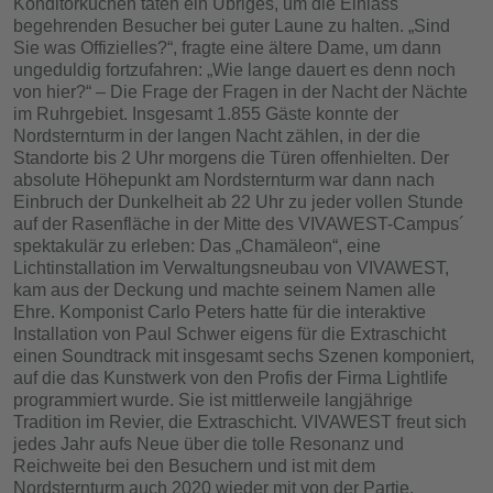
Konditorkuchen taten ein Übriges, um die Einlass
begehrenden Besucher bei guter Laune zu halten. „Sind
Sie was Offizielles?“, fragte eine ältere Dame, um dann
ungeduldig fortzufahren: „Wie lange dauert es denn noch
von hier?“ – Die Frage der Fragen in der Nacht der Nächte
im Ruhrgebiet. Insgesamt 1.855 Gäste konnte der
Nordsternturm in der langen Nacht zählen, in der die
Standorte bis 2 Uhr morgens die Türen offenhielten. Der
absolute Höhepunkt am Nordsternturm war dann nach
Einbruch der Dunkelheit ab 22 Uhr zu jeder vollen Stunde
auf der Rasenfläche in der Mitte des VIVAWEST-Campus´
spektakulär zu erleben: Das „Chamäleon“, eine
Lichtinstallation im Verwaltungsneubau von VIVAWEST,
kam aus der Deckung und machte seinem Namen alle
Ehre. Komponist Carlo Peters hatte für die interaktive
Installation von Paul Schwer eigens für die Extraschicht
einen Soundtrack mit insgesamt sechs Szenen komponiert,
auf die das Kunstwerk von den Profis der Firma Lightlife
programmiert wurde. Sie ist mittlerweile langjährige
Tradition im Revier, die Extraschicht. VIVAWEST freut sich
jedes Jahr aufs Neue über die tolle Resonanz und
Reichweite bei den Besuchern und ist mit dem
Nordsternturm auch 2020 wieder mit von der Partie.