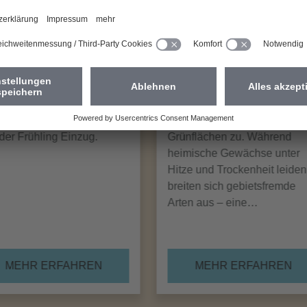
ndlicht im
Invasive
turlook
Pflanzen auf
dem
 Licht, mehr Leichtigkeit:
Vormarsch
Trockenblumen und zarten
en entsteht ein zeitloses
-Objekt für zu Hause. So
Der Klimawandel setzt den
 der Frühling Einzug.
Grünflächen zu. Während
heimische Gewächse unter
Hitze und Trockenheit leiden
breiten sich gebietsfremde
Arten aus – eine…
MEHR ERFAHREN
MEHR ERFAHREN