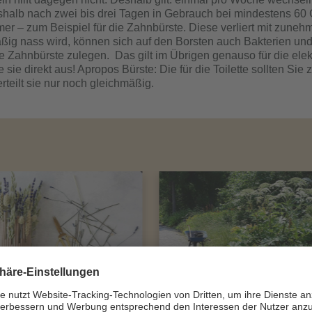
deshalb nach zwei bis drei Tagen in Gebrauch bei mindestens 
r – zum Beispiel für die Zahnbürste. Diese verliert mit zunehm
ßig nass wird, können sich auf den Borsten auch Bakterien und
e Zahnbürste zulegen. Das gilt im Übrigen genauso für die elekt
sie direkt aus! Apropos Bürste: Die für die Toilette sollten Sie
rteilt sie nur noch gleichmäßig.
ine vier Wände
Wir im Quartier
JULI 2026
JUNI 2