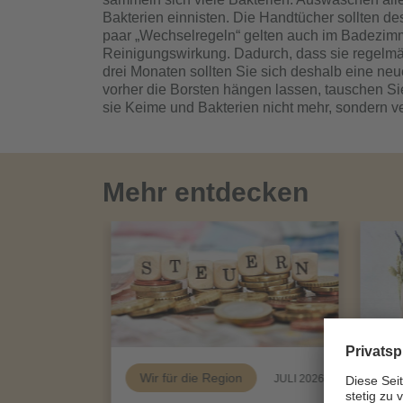
Bakterien einnisten. Die Handtücher sollten 
paar „Wechselregeln“ gelten auch im Badezimme
Reinigungswirkung. Dadurch, dass sie regelmä
drei Monaten sollten Sie sich deshalb eine neu
vorher die Borsten hängen lassen, tauschen Sie 
sie Keime und Bakterien nicht mehr, sondern ve
Mehr entdecken
Wir für die Region
Me
JULI 2026