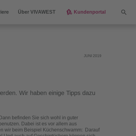
Suche
iere
Über VIVAWEST
Kundenportal
JUNI 2019
erden. Wir haben einige Tipps dazu
nn befinden Sie sich wohl in guter
benutzen. Dabei ist es vor allem aus
en wir beim Beispiel Küchenschwamm: Darauf
n! Und auch auf Geschirrtüchern können sich