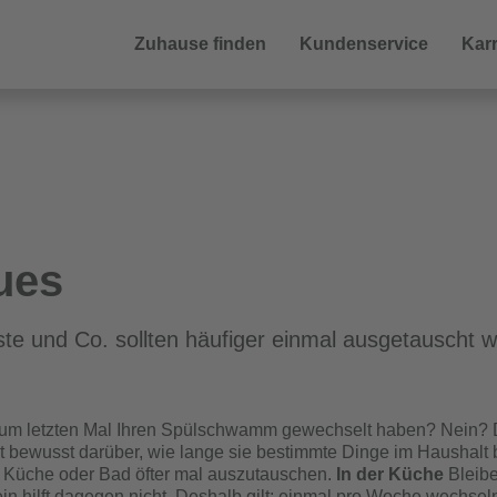
Zuhause finden
Kundenservice
Karr
ues
 und Co. sollten häufiger einmal ausgetauscht w
um letzten Mal Ihren Spülschwamm gewechselt haben? Nein? Da
ht bewusst darüber, wie lange sie bestimmte Dinge im Haushalt 
 Küche oder Bad öfter mal auszutauschen.
In der Küche
Bleib
in hilft dagegen nicht. Deshalb gilt: einmal pro Woche wechsel