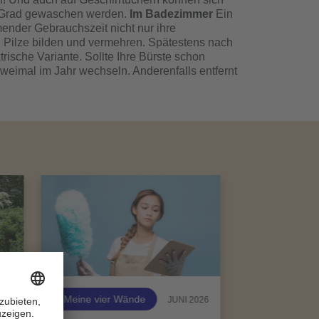
60 Grad gewaschen werden.
Im Badezimmer
Ein
ender Gebrauchszeit nicht nur ihre
 Pilze bilden und vermehren. Spätestens nach
rische Variante. Sollte Ihre Bürste schon
 zweimal im Jahr wechseln. Anderenfalls entfernt
Meine vier Wände
026
JUNI 2026