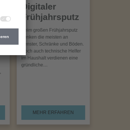
Digitaler
Frühjahrsputz
Beim großen Frühjahrsputz
denken die meisten an
Fenster, Schränke und Böden.
Doch auch technische Helfer
im Haushalt verdienen eine
gründliche…
,
MEHR ERFAHREN