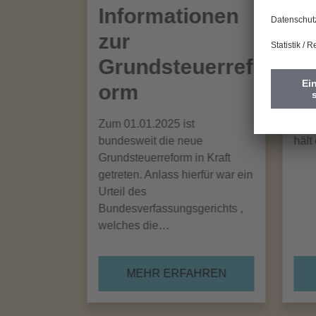
Informationen
Wi
zur
Na
Grundsteuerref
Mehr
orm
Mit 
Farb
Zum 01.01.2025 ist
Deko
bundesweit die neue
hält
Grundsteuerreform in Kraft
getreten. Anlass hierfür war ein
Urteil des
Bundesverfassungsgerichts ,
welches die…
MEHR ERFAHREN