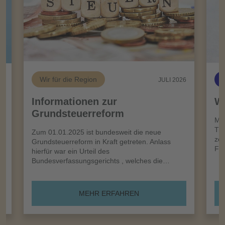
Wir für die Region
26
JULI 2026
Informationen zur
Wi
Grundsteuerreform
n
Meh
Tro
Zum 01.01.2025 ist bundesweit die neue
zei
Grundsteuerreform in Kraft getreten. Anlass
Frü
hierfür war ein Urteil des
Bundesverfassungsgerichts , welches die…
MEHR ERFAHREN