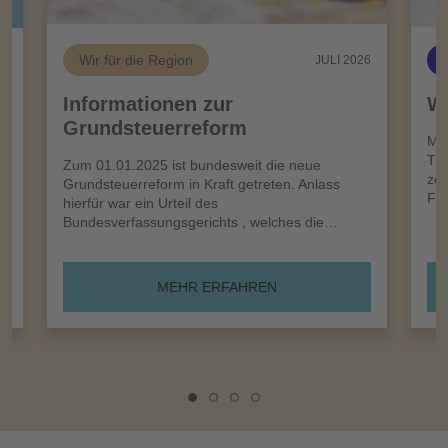
Wir für die Region
26
JULI 2026
Informationen zur
Wi
Grundsteuerreform
n
Meh
Tro
Zum 01.01.2025 ist bundesweit die neue
zei
Grundsteuerreform in Kraft getreten. Anlass
Frü
hierfür war ein Urteil des
Bundesverfassungsgerichts , welches die…
MEHR ERFAHREN