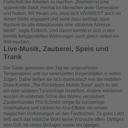
Fortschritt der Arbeiten zu machen. „Bochum ist eine
spannende Stadt, Heimat für Menschen jeder Generation
und Nation. Wir freuen uns, dass sich VIVAWEST auch an
dieser Stelle engagiert und somit dazu beiträgt, dass
Bochum für alle Altersklassen eine attraktive Adresse
bleibt", sagte Eiskirch. Und davon konnte er sich in den
bereits fertiggestellten Wohnungen auch gleich selbst ein
Bild machen.
Live-Musik, Zauberei, Speis und
Trank
Die Gäste genossen den Tag bei angenehmen
Temperaturen und nur vereinzelten Regentröpfen in vollen
Zügen. Dabei ließen sie sich musikalisch von der mobilen
Dixie-Kombo „The Rocketeers Mobile Band“ auch zu der
ein oder anderen Tanzeinlage hinreißen. Andere wiederum
wurden im wahrsten Sinne des Wortes verzaubert:
Zauberkünstler Phil Schmitz sorgte für kurzweilige
Unterhaltung und zahlreiche Aha-Effekte mit seinen
magischen Vorführungen an den Festtischen. Zu guter Letzt
ließ auch das leibliche Wohl keine Wünsche offen. Deftiges
vom Grill mit vielen Beilagen sowie ein üppiges