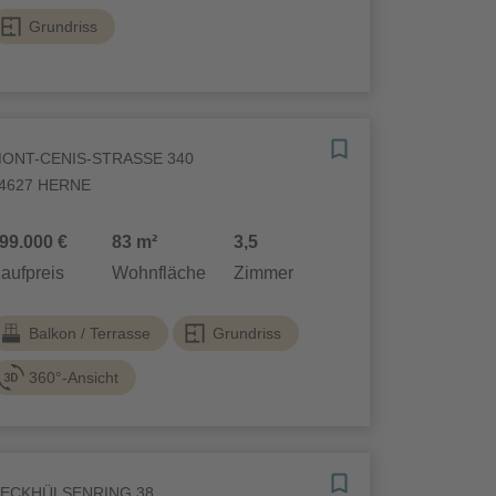
Grundriss
ONT-CENIS-STRASSE 340
4627 HERNE
99.000 €
83 m²
3,5
aufpreis
Wohnfläche
Zimmer
Balkon / Terrasse
Grundriss
360°-Ansicht
ECKHÜLSENRING 38