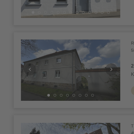
R
5
2
K
T
4