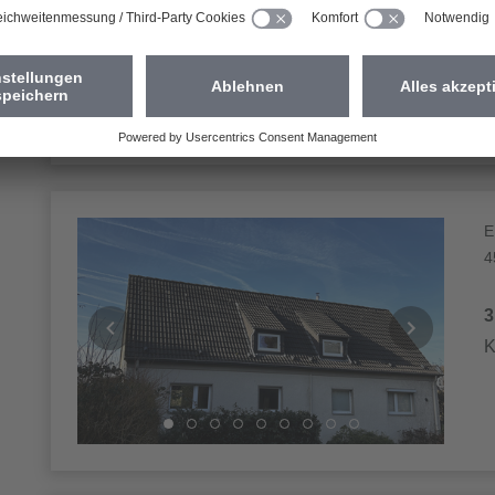
2
K
E
4
3
K