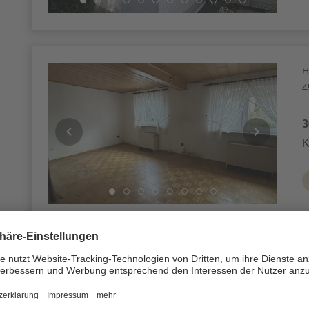
H
4
3
K
H
4