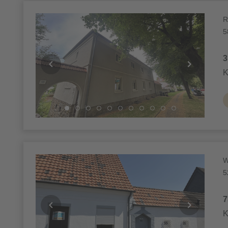
R
5
3
K
W
5
7
K