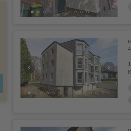
M
4
1
K
H