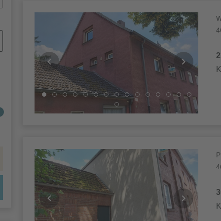
Objekte
W
4
2
K
P
4
3
K