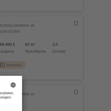
ECKHÜLSENRING 36
5259 ESSEN
68.000 €
62 m²
3,5
aufpreis
Wohnfläche
Zimmer
Grundriss
ECKHÜLSENRING 50
5259 ESSEN