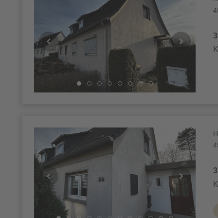
4
3
K
H
4
3
K