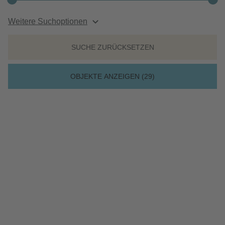
Weitere Suchoptionen
SUCHE ZURÜCKSETZEN
OBJEKTE ANZEIGEN (
29
)
AM ZUNDER 4
40589 DÜSSELDORF-HOLTHAUSEN
243.000 €
70 m²
3,5
Kaufpreis
Wohnfläche
Zimmer
Grundriss