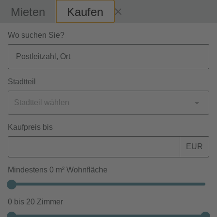
Mieten
Kaufen
Wo suchen Sie?
MERKZETTEL
SUCHE ANPASSEN
29 Ergebnisse
Stadtteil
Stadtteil wählen
Karte anzeigen
Kaufpreis bis
EUR
Angebote sortieren
Mindestens
0
m² Wohnfläche
Objekte
0
bis
20
Zimmer